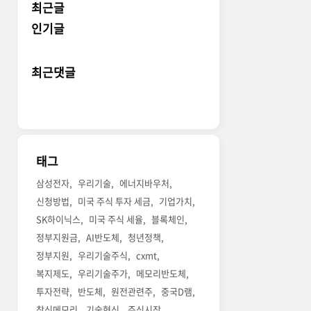
최근글
인기글
최근댓글
태그
삼성전자
우리기술
에너지바우처
신청방법
미국 주식 투자 세금
기업가치
SK하이닉스
미국 주식 세율
블록체인
정부지원금
AI반도체
청년정책
정부지원
우리기술주식
cxmt
복지제도
우리기술주가
메모리반도체
투자전략
반도체
원전관련주
중국D램
창신메모리
기술혁신
주식시장