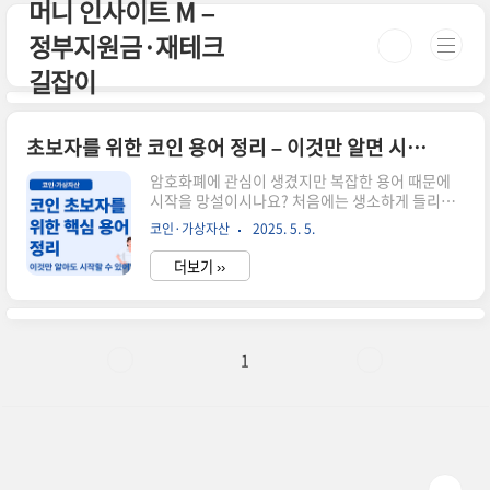
머니 인사이트 M –
본문 바로가기
정부지원금·재테크
길잡이
초보자를 위한 코인 용어 정리 – 이것만 알면 시작할 수 있어요!
암호화폐에 관심이 생겼지만 복잡한 용어 때문에
시작을 망설이시나요? 처음에는 생소하게 들리겠
지만, 자주 사용하는 기본 용어 10가지만 알고 있어
코인·가상자산
2025. 5. 5.
도 코인 세계를 이해하는 데 큰 도움이 돼요. 이 글
에서는 초보자도 쉽게 이해할 수 있도록 가장 중요
더보기 ››
한 코인 용어들을 정리해드릴게요.✅ 꼭 알아야 할
암호화폐 기본 용어 10가지블록체인: 거래 정보를
투명하게 기록하는 분산형 장부지갑 (Wallet): 암
호화폐를 보관하는 공간, 주소와 개인키가 존재공
개키 & 개인키: 지갑 주소와 자산 접근을 위한 암호
1
쌍거래소 (Exchange): 코인을 사고파는 곳, 업비
트·바이낸스 등이 있음디파이 (DeFi): 은행 없이
금융서비스를 제공하는 탈중앙화 시스템스테이킹:
보유한 코인을 맡기고 이자를 받는 구조가스비: 거
래 처리 수수..