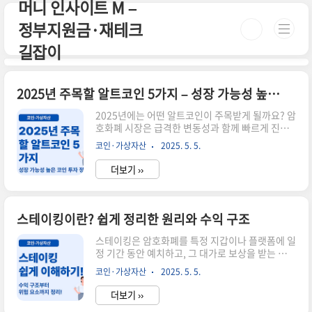
머니 인사이트 M –
본문 바로가기
정부지원금·재테크
길잡이
2025년 주목할 알트코인 5가지 – 성장 가능성 높은 코인은?
2025년에는 어떤 알트코인이 주목받게 될까요? 암
호화폐 시장은 급격한 변동성과 함께 빠르게 진화
하고 있습니다. 특히 비트코인 외에도 기술력과 실
코인·가상자산
2025. 5. 5.
사용성이 뛰어난 알트코인들이 새로운 투자처로 떠
오르고 있죠. 이번 글에서는 기술력, 생태계 확장
더보기 ››
성, 커뮤니티 활성도를 기준으로 2025년 주목할 알
트코인 TOP 5를 소개합니다.✅ 2025년 기대되는
알트코인 TOP 5알트코인핵심 기능2025년 기대
요인Solana (SOL)초고속 트랜잭션 처리,
스테이킹이란? 쉽게 정리한 원리와 수익 구조
DeFi·NFT 중심지2024년부터 이어지는 메인넷
성능 향상과 글로벌 파트너십 확대Chainlink
스테이킹은 암호화폐를 특정 지갑이나 플랫폼에 일
(LINK)실시간 데이터와 스마트 계약 연결탈중앙화
정 기간 동안 예치하고, 그 대가로 보상을 받는 방식
오라클 시장의 독보적 위치 + 실사용 증가Polygon
의 투자입니다. 마치 은행의 예금처럼 코인을 맡기
코인·가상자산
2025. 5. 5.
(MATIC)이더리움 확장 솔루션, 낮은 수수료대기업
면 일정한 이자를 받게 되는 구조로, 초보자들도 쉽
과의 협..
게 시작할 수 있는 코인 투자 방식입니다.2025년
더보기 ››
현재, 많은 코인 투자자들이 패시브 인컴(수동 수