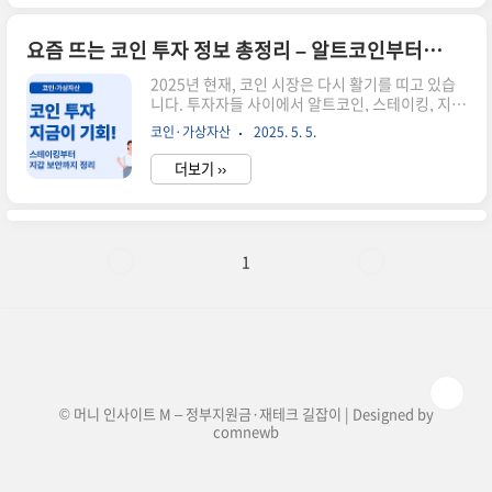
익)을 위해 스테이킹을 활용하고 있으며, 이더리움
(ETH), 솔라나(SOL), 폴카닷(DOT), 카르다노
(ADA) 등 다양한 코인이 스테이킹을 지원합니
요즘 뜨는 코인 투자 정보 총정리 – 알트코인부터 스테이킹까지 쉽게 설명
다.✅ 스테이킹 수익 구조 한눈에 보기항목내용필
2025년 현재, 코인 시장은 다시 활기를 띠고 있습
요 조건스테이킹 지원 코인 보유, 지갑 또는 거래소
니다. 투자자들 사이에서 알트코인, 스테이킹, 지갑
이용보상 방식기간에 따라 이자 또는 토큰으로 지
보안 등 다양한 주제가 화제가 되고 있는데요. 이 글
급잠금 기간없음 ~ 수개월 (코인/플랫폼에 따라 다
코인·가상자산
2025. 5. 5.
에서는 지금 가장 주목받는 코인 관련 정보를 한눈
름)위험 요소시장 변동성, 잠금 해제 지연, 수수료
에 정리해드립니다.초보자도 이해할 수 있도록 용
✅ 스테이킹의 장단..
더보기 ››
어 설명부터 투자 전략까지 간단하게 정리했어요.
관심 있는 주제를 아래 버튼으로 바로 확인해보세
요!✅ 주요 코인 투자 주제 바로가기👉 스테이킹이
란? 수익 구조 쉽게 정리 👉 2025년 주목할 알트코
인 5가지 👉 암호화폐 지갑의 종류와 관리 팁 👉
1
초보자를 위한 코인 용어 정리 📌 어떤 투자 전략이
좋을까요?✅ 분산 투자: 알트코인과 비트코인을 균
형 있게✅ 장기 보유: 스테이킹으로 안정적 수익 기
대✅ 지갑 보안: 하드월렛 사용 등으로 해킹 위험 대
비위..
© 머니 인사이트 M – 정부지원금·재테크 길잡이 | Designed by
comnewb