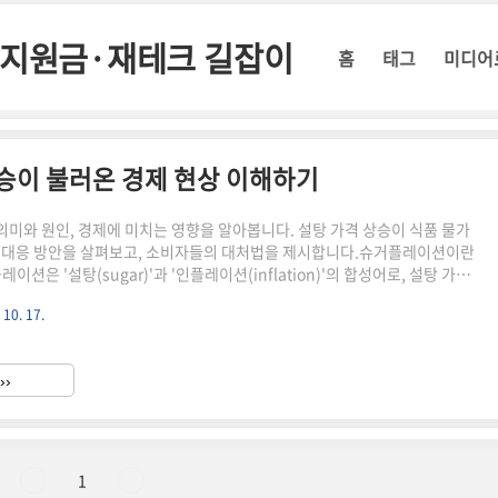
정부지원금·재테크 길잡이
홈
태그
미디어
상승이 불러온 경제 현상 이해하기
미와 원인, 경제에 미치는 영향을 알아봅니다. 설탕 가격 상승이 식품 물가
 대응 방안을 살펴보고, 소비자들의 대처법을 제시합니다.슈거플레이션이란
션은 '설탕(sugar)'과 '인플레이션(inflation)'의 합성어로, 설탕 가격
 전반적인 식품 물가 상승을 이끄는 경제 현상을 말합니다. 설탕은 많은 식품
 10. 17.
때문에, 설탕 가격이 오르면 과자, 빵, 아이스크림, 음료 등 다양한 가공식품
상승하게 됩니다.슈거플레이션의 특징설탕 가격의 급격한 상승가공식품 가격
반적인 식품 물가 상승 유발외식 비용 증가에 영향슈거플레이션의 원인 1.
››
물 생산량 감소최근 기후 변화로 인한 이상 기후 현상..
1