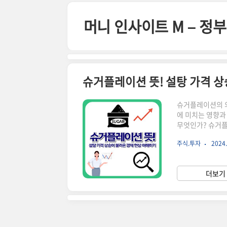
본문 바로가기
머니 인사이트 M – 
슈거플레이션 뜻! 설탕 가격 
슈거플레이션의 의
에 미치는 영향과
무엇인가? 슈거플레이
의 급격한 상승이
주식.투자
2024.
의 주요 원료이기 
의 가격이 함께 
인상으로 이어짐전
더보기 
기후 변화와 농작