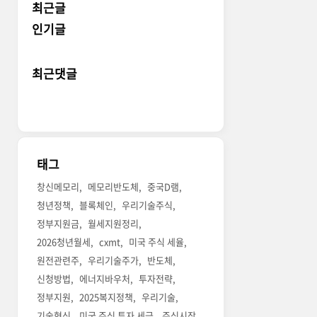
최근글
인기글
최근댓글
태그
창신메모리
메모리반도체
중국D램
청년정책
블록체인
우리기술주식
정부지원금
월세지원정리
2026청년월세
cxmt
미국 주식 세율
원전관련주
우리기술주가
반도체
신청방법
에너지바우처
투자전략
정부지원
2025복지정책
우리기술
기술혁신
미국 주식 투자 세금
주식시장