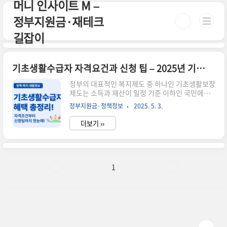
머니 인사이트 M –
본문 바로가기
정부지원금·재테크
길잡이
기초생활수급자 자격요건과 신청 팁 – 2025년 기준 총정리
정부의 대표적인 복지제도 중 하나인 기초생활보장
제도는 소득과 재산이 일정 기준 이하인 국민에게
생계·주거·의료·교육 등 다양한 급여를 제공합니
정부지원금·정책정보
2025. 5. 3.
다. 이번 글에서는 2025년 기초생활수급자 선정 기
준, 신청 방법, 받을 수 있는 혜택을 한눈에 정리해
더보기 ››
드릴게요.✅ 기초생활수급자 자격 기준은?소득 인
정액이 기준 중위소득 30~50% 이하 (급여 항목별
로 상이)재산 기준: 대도시 2억 원, 중소도시 1억 5
천만 원 이하 수준부양의무자 기준: 2022년 이후
대부분 폐지됨 (생계·의료 제외)2025년에는 부양
1
의무자 기준이 더 완화되거나 일부 항목에서 폐지
될 예정으로 더 많은 분들이 혜택을 받을 수 있습니
다.📌 받을 수 있는 주요 급여💰 생계급여: 가구별
생계비 지급🏥 의료급여: 병원비 전액 또는 일부 지
원🏠 ..