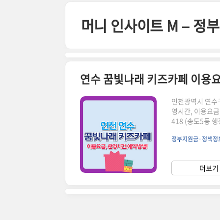
본문 바로가기
머니 인사이트 M – 
연수 꿈빛나래 키즈카페 이용요
인천광역시 연수구
영시간, 이용요금
418 (송도5동 
생 / 2024년 기
정부지원금·정책정
매주 화요일부터 일
석연휴 3일, 매
전예약 ⇨ 방문(접
더보기 
시, 다음 주(화~일