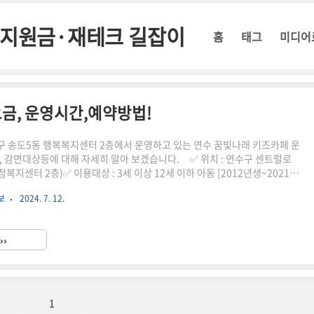
정부지원금·재테크 길잡이
홈
태그
미디어
금, 운영시간,예약방법!
 송도5동 행복복지센터 2층에서 운영하고 있는 연수 꿈빛나래 키즈카페 운
, 감면대상등에 대해 자세히 알아 보겠습니다. ✅ 위치 : 연수구 센트럴로
행정복지센터 2층)✅ 이용대상 : 3세 이상 12세 이하 아동 [2012년생~2021년
준]✅ 이용인원 : 아동기준 정원 50명✅ 운영시작일 : 2024. 7. 2.(화)✅ 운영일 :
보
2024. 7. 12.
요일까지(휴관일 제외하고 매일 운영)✅ 휴관일 : 1월1일, 설날연휴 3일, 추
주 월요일(월요일이 공휴일인 경우 그 다음날)✅ 이용방법 : 네이버플레이스 사
수증 작성 및 지참서류 확인) ⇨ 결제 ⇨ 입장✅ 예약오픈 : 매주 수요일 10
››
..
1