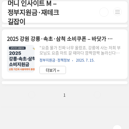
머니 인사이트 M –
본문 바로가기
정부지원금·재테크
길잡이
2025 강원 강릉·속초·삼척 소비쿠폰 – 바닷가 지자체도 대상?
"요즘 물가 진짜 너무 올랐죠. 강릉에 사는 저희 부
모님도 요즘 마트 갈 때마다 깜짝깜짝 놀라신다니
까요." 이런 상황에서 정부에서 주는 2025 소비지
정부지원금·정책정보
2025. 7. 15.
원금 소식이 들려오니 반가움이 먼저였어요. 그런
데 궁금했습니다. "우리 동네도 해당될까?" 강릉,
더보기 ››
속초, 삼척처럼 바닷가 도시도 지원금 받을 수 있을
까?알고 보니 강원 동해안 지역도 모두 지급 대상에
포함돼 있더라고요.이 글에서는 강릉·속초·삼척
주민이라면 꼭 알아야 할 2025 소비쿠폰 지급 조
건, 신청 시기, 사용처까지 실제 경험처럼 풀어드릴
1
게요. 특히 추가지급 조건인 인구감소지역 여부도
확인해보셔야 합니다! 📌 요약 정리2025년 소비쿠
폰, 강릉·속초·삼척도 지급 대상에 포함전 국민 15
만 원 기본, 기초수급자는 최대 40만 원까지신청은
시청 홈페이..