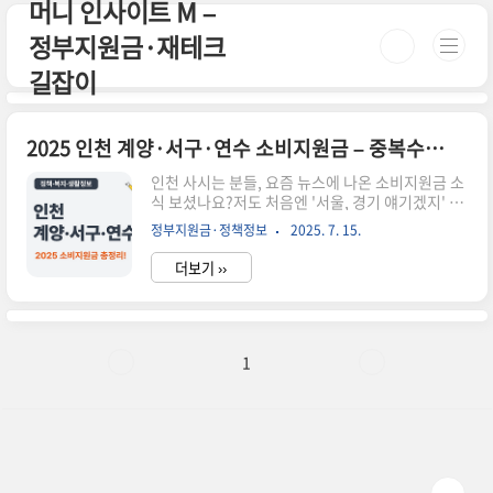
머니 인사이트 M –
본문 바로가기
정부지원금·재테크
길잡이
2025 인천 계양·서구·연수 소비지원금 – 중복수급 여부까지 확인!
인천 사시는 분들, 요즘 뉴스에 나온 소비지원금 소
식 보셨나요?저도 처음엔 '서울, 경기 얘기겠지' 했
는데, 알고 보니 계양구, 서구, 연수구도 대상에 포
정부지원금·정책정보
2025. 7. 15.
함되어 있더라고요. 실제로 저희 동네 통장님도 신
청하셨다길래 깜짝 놀랐어요. 특히 이번 지원금은
더보기 ››
전기요금이나 건강보험료에 자동으로 반영되기 때
문에, 생활비를 줄이는 데 체감 효과가 큰 정책입니
다. 본문에서 신청 조건부터 중복수급까지, 직접 신
청한 입장에서 쉽게 풀어드릴게요! 📌 요약 정리
2025년 인천 계양·서구·연수 주민도 소비지원금
1
대상에 포함기초수급자, 차상위계층, 다자녀 가정
등 우선 지급전기요금 및 건강보험료에서 자동 차
감 방식 적용각 구청 홈페이지 또는 동주민센터에
서 신청 가능중복 수급 여부는 주소지 기준으로 판
단되며, 1인 1회 지급 원칙..