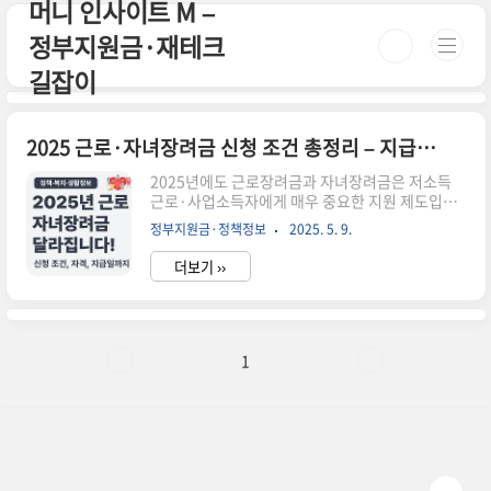
머니 인사이트 M –
본문 바로가기
정부지원금·재테크
길잡이
2025 근로·자녀장려금 신청 조건 총정리 – 지급일, 자격, 신청방법까지 한눈에
2025년에도 근로장려금과 자녀장려금은 저소득
근로·사업소득자에게 매우 중요한 지원 제도입니
다. 이번 해에는 지급 기준과 신청 방식이 일부 변경
정부지원금·정책정보
2025. 5. 9.
되었기 때문에, 정확한 자격 조건과 지급일, 신청
방법을 미리 확인하는 것이 필요합니다.✅ 근로·자
더보기 ››
녀장려금이란?근로장려금은 일은 하지만 소득이
낮은 가구에 대해 정부가 일정 금액을 현금으로 지
원해주는 제도입니다. 자녀장려금은 부양 자녀가
있는 가구에 추가 지급되는 지원금입니다.📌 2025
년 변경된 주요 내용단독 가구 기준 소득 상한:
1
2,200만 원 → 2,400만 원 상향최대 지급 금액: 근
로장려금 최대 330만 원, 자녀장려금 최대 80만 원
정기 신청 기간: 2025년 5월 1일 ~ 31일지급 시기:
9월 중순 일괄 지급 예정👤 신청 자격 조건
(2025)..