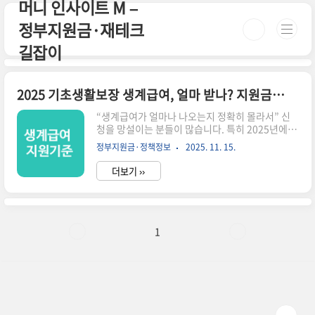
머니 인사이트 M –
본문 바로가기
정부지원금·재테크
길잡이
2025 기초생활보장 생계급여, 얼마 받나? 지원금액표 공개
“생계급여가 얼마나 나오는지 정확히 몰라서” 신
청을 망설이는 분들이 많습니다. 특히 2025년에는
기준중위소득과 급여 지급액이 인상되면서, 과거
정부지원금·정책정보
2025. 11. 15.
탈락했던 가구도 새롭게 대상이 될 가능성이 큽니
다.이 글에서는 2025년 생계급여 지원금액표(가구
더보기 ››
원수별)와 실제 받을 수 있는 금액, 신청 기준 변경
점까지 한 번에 정리했습니다.⏳ 3분 요약 – 2025
생계급여 핵심 정리2025년 생계급여 지원액 전년
대비 인상중위소득 30% 이하 가구 대상 (노인·한
부모 완화 기준 적용)근로·사업 소득 일부 공제 후
1
실수령액 산정가구원 수 늘수록 지급액↑, 4인 기
준 약 ○○만원대주민센터·복지로·129 어디서든
신청 가능💡 핵심: “작년 탈락” → “올해 가능” 케
이스 많습니다!기초생활보장 생계급여란?소득이
기준중위소득 3..