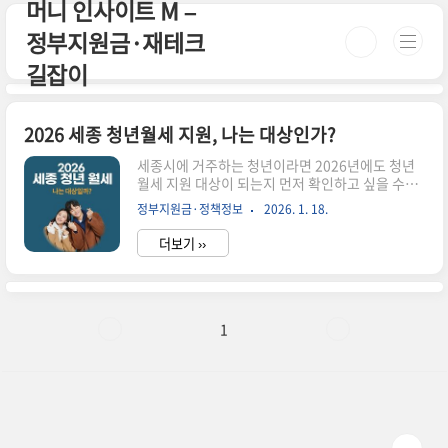
머니 인사이트 M –
본문 바로가기
정부지원금·재테크
길잡이
2026 세종 청년월세 지원, 나는 대상인가?
세종시에 거주하는 청년이라면 2026년에도 청년
월세 지원 대상이 되는지 먼저 확인하고 싶을 수밖
에 없습니다. 이 글은 제도 설명보다 “나는 되는지,
정부지원금·정책정보
2026. 1. 18.
안 되는지”를 빠르게 가르는 기준 위주로 정리했습
니다.이 글에서 바로 확인할 수 있습니다✔ 세종 거
더보기 ››
주 청년이 신청 가능한 경우✔ 공무원·공공기관 근
무로 탈락하는 사례✔ 다른 지역과 비교했을 때 다
른 점1. 2026 세종 청년월세 지원, 기본 구조세종
청년월세 지원은 월 최대 20만 원을 현금으로 지원
하는 제도입니다. 지원 기간은 최대 12개월이며,
1
주거비 부담이 큰 청년층을 대상으로 합니다.다만
세종은 공공기관·공무원 근무 청년 비중이 높아 소
득 기준에서 탈락하는 사례가 다른 지역보다 많은
편입니다.2. 이런 경우 신청 가능성을 기대할 수 있
습니다아래 조건에..