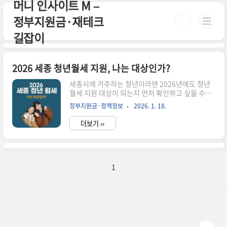
머니 인사이트 M –
본문 바로가기
정부지원금·재테크
길잡이
2026 세종 청년월세 지원, 나는 대상인가?
세종시에 거주하는 청년이라면 2026년에도 청년
월세 지원 대상이 되는지 먼저 확인하고 싶을 수밖
에 없습니다. 이 글은 제도 설명보다 “나는 되는지,
정부지원금·정책정보
2026. 1. 18.
안 되는지”를 빠르게 가르는 기준 위주로 정리했습
니다.이 글에서 바로 확인할 수 있습니다✔ 세종 거
더보기 ››
주 청년이 신청 가능한 경우✔ 공무원·공공기관 근
무로 탈락하는 사례✔ 다른 지역과 비교했을 때 다
른 점1. 2026 세종 청년월세 지원, 기본 구조세종
청년월세 지원은 월 최대 20만 원을 현금으로 지원
하는 제도입니다. 지원 기간은 최대 12개월이며,
1
주거비 부담이 큰 청년층을 대상으로 합니다.다만
세종은 공공기관·공무원 근무 청년 비중이 높아 소
득 기준에서 탈락하는 사례가 다른 지역보다 많은
편입니다.2. 이런 경우 신청 가능성을 기대할 수 있
습니다아래 조건에..