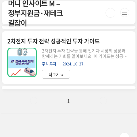
머니 인사이트 M –
본문 바로가기
정부지원금·재테크
길잡이
2차전지 투자 전략 성공적인 투자 가이드
2차전지 투자 전략을 통해 전기차 시장의 성장과
함께하는 기회를 알아보세요. 이 가이드는 성공적
인 투자에 필요한 핵심 요소를 제공합니다.1. 2차
주식.투자
2024. 10. 27.
전지란 무엇인가? 2차전지는 전기를 저장하고 필
요할 때 방출할 수 있는 배터리입니다. 주로 전기
더보기 ››
차, 스마트폰, 노트북 등 다양한 전자기기에 사용됩
니다. 이 배터리는 리튬이온, 니켈수소 등 여러 종
류가 있으며, 각각의 특성과 용도가 다릅니다. 특히
리튬이온 배터리는 높은 에너지 밀도와 긴 수명 덕
분에 가장 많이 사용되고 있습니다.1.1. 2차전지의
1
중요성전기차 산업의 성장과 함께 2차전지의 중요
성이 더욱 부각되고 있습니다. 많은 자동차 제조사
들이 전기차로의 전환을 가속화하고 있으며, 이에
따라 2차전지의 수요도 급증하고 있습니다. 따라서
투자자들에게는 매력적인 기..