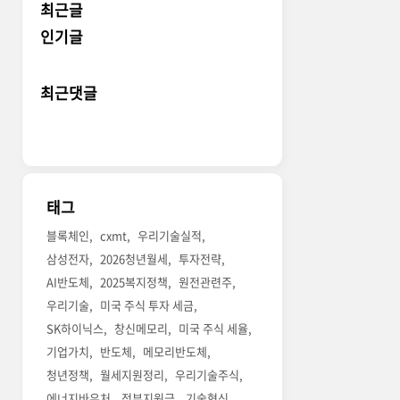
최근글
인기글
최근댓글
태그
블록체인
cxmt
우리기술실적
삼성전자
2026청년월세
투자전략
AI반도체
2025복지정책
원전관련주
우리기술
미국 주식 투자 세금
SK하이닉스
창신메모리
미국 주식 세율
기업가치
반도체
메모리반도체
청년정책
월세지원정리
우리기술주식
에너지바우처
정부지원금
기술혁신