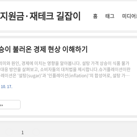
정부지원금·재테크 길잡이
홈
태그
미디어
상승이 불러온 경제 현상 이해하기
미와 원인, 경제에 미치는 영향을 알아봅니다. 설탕 가격 상승이 식품 물가
 대응 방안을 살펴보고, 소비자들의 대처법을 제시합니다.슈거플레이션이란
션은 '설탕(sugar)'과 '인플레이션(inflation)'의 합성어로, 설탕 가격
 전반적인 식품 물가 상승을 이끄는 경제 현상을 말합니다. 설탕은 많은 식품
 10. 17.
때문에, 설탕 가격이 오르면 과자, 빵, 아이스크림, 음료 등 다양한 가공식품
상승하게 됩니다.슈거플레이션의 특징설탕 가격의 급격한 상승가공식품 가격
반적인 식품 물가 상승 유발외식 비용 증가에 영향슈거플레이션의 원인 1.
››
물 생산량 감소최근 기후 변화로 인한 이상 기후 현상..
1