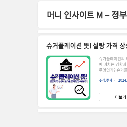
본문 바로가기
머니 인사이트 M – 
슈거플레이션 뜻! 설탕 가격 
슈거플레이션의 의
에 미치는 영향과
무엇인가? 슈거플레이
의 급격한 상승이
주식.투자
2024.
의 주요 원료이기 
의 가격이 함께 
인상으로 이어짐전
더보기 
기후 변화와 농작