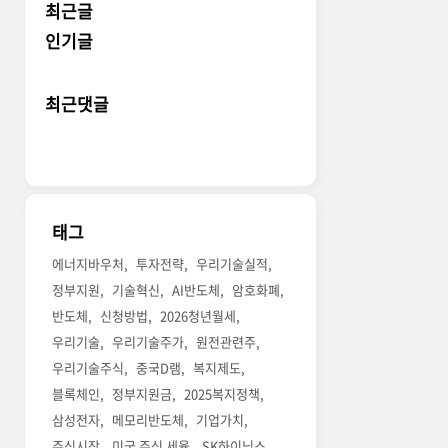
최근글
인기글
최근댓글
태그
에너지바우처
투자전략
우리기술실적
정부지원
기술혁신
AI반도체
암호화폐
반도체
신청방법
2026청년월세
우리기술
우리기술주가
원전관련주
우리기술주식
중국D램
복지제도
블록체인
정부지원금
2025복지정책
삼성전자
메모리반도체
기업가치
주식시장
미국 주식 세율
SK하이닉스