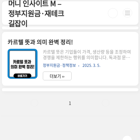
머니 인사이트 M –
본문 바로가기
정부지원금·재테크
길잡이
카르텔 뜻과 의미 완벽 정리!
카르텔 뜻은 기업들이 가격, 생산량 등을 조정하여
경쟁을 제한하는 행위를 의미합니다. 독과점 문제
와 연관이 있으며, 불법 사례도 많습니다. 더 자세
정부지원금·정책정보
2025. 3. 5.
한 정보는 아래에서 확인하세요! 시간이 없으신 분
들은 아래 버튼으로 확인하세요! 카르텔 총정리 바
더보기 ››
로가기!👆 ▼ 자세한 정보는 아래에서 계속 이어집
니다! ▼ ✅ 카르텔 뜻: 쉽게 정리하면?카르텔
(cartel)이란 기업들이 담합하여 가격, 생산량 등을
조정하는 행위를 말합니다. 쉽게 말해, 경쟁을 피하
기 위해 기업들끼리 몰래 협력하는 것이죠.이런 행
1
위는 소비자에게 불리하게 작용할 수 있어 대부분
의 나라에서 불법으로 간주됩니다.💡 예시:대형 정
유 회사들이 기름값을 동일하게 맞추기로 협의하
면? → 소비자들은 어느 주유소를 가도 같은 가격
에 기름을 넣어야 하므로 ..