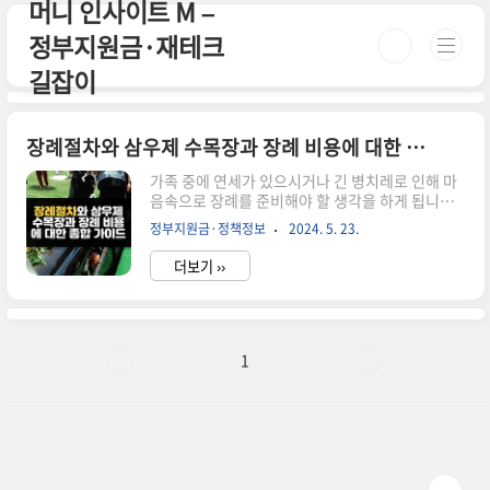
머니 인사이트 M –
본문 바로가기
정부지원금·재테크
길잡이
장례절차와 삼우제 수목장과 장례 비용에 대한 종합 가이드
가족 중에 연세가 있으시거나 긴 병치레로 인해 마
음속으로 장례를 준비해야 할 생각을 하게 됩니다.
갑작스럽게 일이 생기게 되면 어떻게 해야 할지 막
정부지원금·정책정보
2024. 5. 23.
막한데요. 또 처음 경험을 하는 경우가 많기 때문에
당황하기 쉬운데 그전에 기본적인 장례절차를 숙지
더보기 ››
하면 장례를 치르는데 많은 도움이 될 것 같습니
다. 장례절차 순서 장례절차 순서는 다음과 같습
니다.1일 차사망 후 당일 수시(收屍, 시신을 모시는
일)를 행합니다.사망진단서 또는 사체검안서를 발
급받습니다.장례식장에 안치하고 계약을 체결합니
1
다.2일 차염습(시신을 정갈히 씻기는 일)과 입관
(관에 시신을 모시는 일)을 진행합니다.상복을 입
고 종교에 따라 성복제, 입관예배/예절 등을 치릅니
다.3일 차발인식(영구를 모시고 나가는 의식)을 거
행합니다.상주를 제외한..