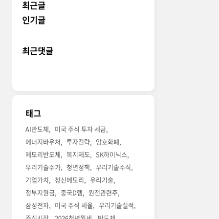
최근글
인기글
최근댓글
태그
AI반도체
미국 주식 투자 세금
에너지바우처
투자전략
암호화폐
메모리반도체
복지제도
SK하이닉스
우리기술주가
청년정책
우리기술주식
기업가치
창신메모리
우리기술
정부지원금
중국D램
원전관련주
삼성전자
미국 주식 세율
우리기술실적
주식시장
2026청년월세
반도체