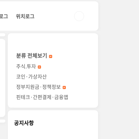
로그
위치로그
분류 전체보기
주식.투자
코인·가상자산
정부지원금·정책정보
핀테크·간편결제·금융앱
공지사항