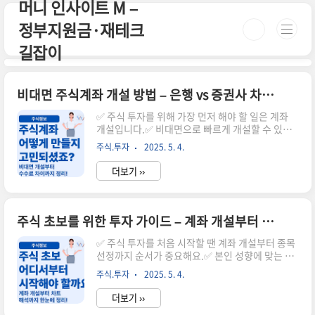
머니 인사이트 M –
본문 바로가기
정부지원금·재테크
길잡이
비대면 주식계좌 개설 방법 – 은행 vs 증권사 차이점은?
✅ 주식 투자를 위해 가장 먼저 해야 할 일은 계좌
개설입니다.✅ 비대면으로 빠르게 개설할 수 있고,
수수료 혜택도 다양해요.✅ 은행 연계계좌와 증권
주식.투자
2025. 5. 4.
사 직접계좌의 차이도 꼭 알아두세요.주식을 시작
하려면 가장 먼저 주식 계좌가 필요해요.예전엔 은
더보기 ››
행을 직접 방문해야 했지만, 지금은 스마트폰만 있
으면 10분 안에 비대면으로 개설이 가능합니다.이
글에서는 주식 계좌 개설하는 방법과 함께, 은행계
좌와 증권사계좌의 차이를 자세히 알려드릴게요.
주식 초보를 위한 투자 가이드 – 계좌 개설부터 종목 선택까지
🔑 비대면 주식계좌 개설 순서증권사 앱 설치 (예:
삼성증권, 키움증권, 미래에셋 등)회원가입 및 신분
✅ 주식 투자를 처음 시작할 땐 계좌 개설부터 종목
증 촬영본인 인증 (휴대폰, 타행계좌, 영상통화 중
선정까지 순서가 중요해요.✅ 본인 성향에 맞는 투
선택)계좌 개설 완료 및 HTS/MTS 로그인🏦 은행
자 스타일을 파악하는 것이 먼저입니다.✅ 이 글에
주식.투자
2025. 5. 4.
연계계좌 vs 증권사 직접계좌항목은행 연계계좌증
서는 주식 초보가 꼭 알아야 할 실전 팁들을 한눈에
권사 직접계좌개설 방..
정리해드릴게요.처음 주식을 시작할 때는 용어도
더보기 ››
어렵고 무엇부터 해야 할지 막막하죠.하지만 순서