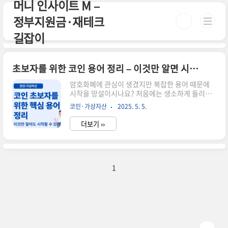
머니 인사이트 M –
본문 바로가기
정부지원금·재테크
길잡이
초보자를 위한 코인 용어 정리 – 이것만 알면 시작할 수 있어요!
암호화폐에 관심이 생겼지만 복잡한 용어 때문에
시작을 망설이시나요? 처음에는 생소하게 들리겠
지만, 자주 사용하는 기본 용어 10가지만 알고 있어
코인·가상자산
2025. 5. 5.
도 코인 세계를 이해하는 데 큰 도움이 돼요. 이 글
에서는 초보자도 쉽게 이해할 수 있도록 가장 중요
더보기 ››
한 코인 용어들을 정리해드릴게요.✅ 꼭 알아야 할
암호화폐 기본 용어 10가지블록체인: 거래 정보를
투명하게 기록하는 분산형 장부지갑 (Wallet): 암
호화폐를 보관하는 공간, 주소와 개인키가 존재공
개키 & 개인키: 지갑 주소와 자산 접근을 위한 암호
1
쌍거래소 (Exchange): 코인을 사고파는 곳, 업비
트·바이낸스 등이 있음디파이 (DeFi): 은행 없이
금융서비스를 제공하는 탈중앙화 시스템스테이킹:
보유한 코인을 맡기고 이자를 받는 구조가스비: 거
래 처리 수수..