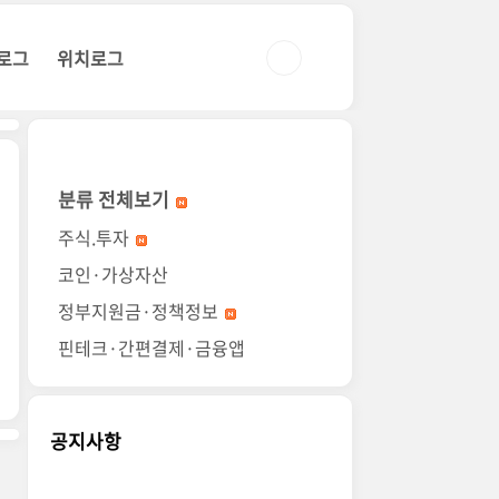
로그
위치로그
분류 전체보기
주식.투자
코인·가상자산
정부지원금·정책정보
핀테크·간편결제·금융앱
공지사항