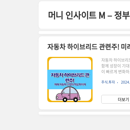
본문 바로가기
머니 인사이트 M – 
자동차 하이브리드 관련주! 미
자동차 하이브리드
함께 성장이 기대
이 빠르게 변화하
가 다시 주목받고
주식.투자
2024.
를 높이고 배출가
전기모터와 내연기
모드를 활용하여 
더보기 
기차와 달리 별도
..