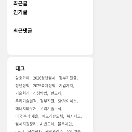
최근글
인기글
최근댓글
태그
암호화폐
2026청년월세
정부지원금
청년정책
2025복지정책
기업가치
기술혁신
신청방법
반도체
우리기술실적
정부지원
SK하이닉스
에너지바우처
우리기술주식
미국 주식 세율
메모리반도체
복지제도
월세지원정리
AI반도체
블록체인
cxmt
삼성전자
원전관련주
우리기술