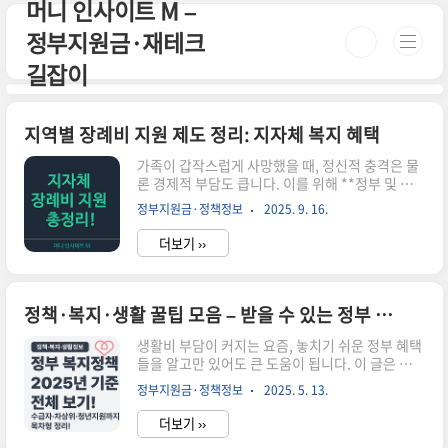
머니 인사이트 M –
본문 바로가기
정부지원금·재테크
길잡이
지역별 장례비 지원 제도 정리: 지자체 복지 혜택
가족이 갑작스럽게 사망했을 때, 정신적 충격은 물
론 경제적 부담도 큽니다. 이를 위해 **정부 및 지
자체에서는 장례비를 지원하는 복지 제도**를 마
정부지원금·정책정보
2025. 9. 16.
련하고 있습니다. 특히 **기초생활수급자, 차상위
계층, 독거노인 등**을 대상으로 한 혜택이 존재하
더보기 ››
며, 지역마다 지원 내용이 다르기 때문에 정확한 정
보 확인이 필요합니다. ✔️ 2025년 기준, 지자체별
장례비 지원 제도를 한눈에 확인하세요.1. 국가 단
위 장례비 지원 제도보건복지부는 기초생활수급자
정책·복지·생활 꿀팁 모음 – 받을 수 있는 정부 혜택 한눈에 정리!
사망 시 장례비 80만원을 지원합니다. 이 제도는 전
국 공통으로 시행되며, 사망 신고 후 지자체를 통해
생활비 부담이 커지는 요즘, 놓치기 쉬운 정부 혜택
신청할 수 있습니다.지원 대상: 생계·의료급여 수
들을 알고만 있어도 큰 도움이 됩니다. 이 글은 기초
급자지원 금액: 800,000원 (정액 지원)신청 기한:
생활수급자, 차상위계층, 청년·신혼부부 등 다양한
정부지원금·정책정보
2025. 5. 13.
사망일로부터 3개월 이내✅ 복지로 홈페이지에서
복지 대상자를 위한 **정부지원 혜택 정보를 한곳
확인 가능..
에 모아 정리한 인덱스 글**입니다.2025년 최신
더보기 ››
기준으로 지원 자격, 신청 방법, 금액까지 상세히