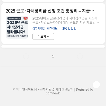
안내드리니 아래 글을 차례대로 확인해보세요 😊
✅ 전체 시리즈 목차 📘 정부 혜택, 한눈에 보기 –
놓치기 쉬운 정책·복지·생활 정보 총정리 (허브글)
2025 근로·자녀장려금 신청 조건 총정리 – 지급일, 자격, 신청방법까지 한눈에
✅ 기초생활수급자 자격과 혜택 총정리 – 2025년
2025년에도 근로장려금과 자녀장려금은 저소득
최신 기준 ✅ 차상위계층 신청 방법과 받을 수 있는
근로·사업소득자에게 매우 중요한 지원 제도입니
지원금은? ✅ 정부24에서 쉽게 신청 가능한 생활지
다. 이번 해에는 지급 기준과 신청 방식이 일부 변경
원금 3가지 ✅ 2025년 긴급복지지원제도 신청 조
정부지원금·정책정보
2025. 5. 9.
되었기 때문에, 정확한 자격 조건과 지급일, 신청
건과 절차 정리 ✅ 청년·신혼부부 위한 주거..
방법을 미리 확인하는 것이 필요합니다.✅ 근로·자
더보기 ››
녀장려금이란?근로장려금은 일은 하지만 소득이
낮은 가구에 대해 정부가 일정 금액을 현금으로 지
원해주는 제도입니다. 자녀장려금은 부양 자녀가
있는 가구에 추가 지급되는 지원금입니다.📌 2025
년 변경된 주요 내용단독 가구 기준 소득 상한:
1
2,200만 원 → 2,400만 원 상향최대 지급 금액: 근
로장려금 최대 330만 원, 자녀장려금 최대 80만 원
정기 신청 기간: 2025년 5월 1일 ~ 31일지급 시기:
9월 중순 일괄 지급 예정👤 신청 자격 조건
(2025)..
© 머니 인사이트 M – 정부지원금·재테크 길잡이 | Designed by
comnewb