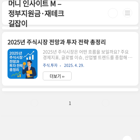
머니 인사이트 M –
본문 바로가기
정부지원금·재테크
길잡이
2025년 주식시장 전망과 투자 전략 총정리
2025년 주식시장은 어떤 흐름을 보일까요? 주요
경제지표, 글로벌 이슈, 산업별 트렌드를 종합해 투
자 전략을 세워보세요. 이번 포스팅에서는 2025년
주식.투자
2025. 4. 29.
주식시장에 영향을 줄 요소들과 대응 방법을 한눈
에 정리했습니다.✅ 2025년 주식시장 전망 요약미
더보기 ››
국 금리 정책: 금리 인하 가능성 → 성장주에 긍정
적AI·반도체 산업 성장: 엔비디아, AMD 등 AI 수혜
주 주목에너지 전환 가속: 친환경 에너지 관련주 상
승 기대리스크 요인: 지정학적 리스크, 인플레이션
재확산 가능성📈 2025년 투자 전략 제안1. 성장주
1
와 배당주의 균형 투자AI, 반도체, 친환경 에너지
등 고성장 산업에 일정 비중을 두고, 배당 성향이 높
은 안정주를 함께 가져가세요.2. 글로벌 분산 투자
미국 시장뿐 아니라 인도, 베트남, 유럽 등 성장..