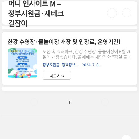
머니 인사이트 M –
본문 바로가기
정부지원금·재테크
길잡이
한강 수영장·물놀이장 개장 및 입장료, 운영기간!
도심 속 워터파크, 한강 수영장. 물놀이장이 6월 20
일에 개장했습니다. 올해에는 새단장한 "잠실 물놀
이장"을 비롯해 뚝섬. 잠실. 잠원 수영장과 양화. 난
정부지원금·정책정보
2024. 7. 6.
지 물놀이장이 운영되는데요. 가까운 한강에서 물
놀이를 즐길 수 있는 방법, 지금 확인해 보시죠! 무
더보기 ››
더위를 확 날려 버릴 한강 수영장. 물놀이장으로 렛
츠 고~~!! 🏖️ 한강을 따라 이어진 더위탈출구! 6
군데의 한강수영장을 알려드립니다! 🏖️ 🏖️ 도심
에서 즐기는~! 2024년 한강수영장·물놀이장 개장
안내 🏖️ 한강 수영장 운영장소수영장 3개소물놀
1
이장 3개소뚝섬, 여의도, 잠원잠실, 난지, 양화 한
강 수영장 운영기간✅ 운영기간: '24.6.20.
(목)~8.18.(일) - 폭우로 인한 침수 위험시 운영 중
단 할 수 있음 한강 ..