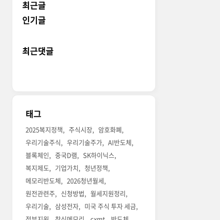
최근글
인기글
최근댓글
태그
2025복지정책
주식시장
암호화폐
우리기술주식
우리기술주가
AI반도체
블록체인
중국D램
SK하이닉스
복지제도
기업가치
청년정책
메모리반도체
2026청년월세
원전관련주
신청방법
월세지원정리
우리기술
삼성전자
미국 주식 투자 세금
정부지원
창신메모리
cxmt
반도체