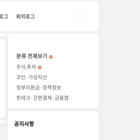
로그
위치로그
분류 전체보기
주식.투자
코인·가상자산
정부지원금·정책정보
핀테크·간편결제·금융앱
공지사항