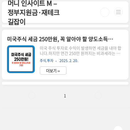
머니 인사이트 M –
본문 바로가기
정부지원금·재테크
길잡이
미국주식 세금 250만원, 꼭 알아야 할 양도소득세 기준!
미국 주식 투자로 수익이 발생하면 세금을 내야 합
니다.하지만 연간 250만 원까지는 비과세라는 점
을 알고 계셨나요?이번 글에서는 미국주식 세금
주식.투자
2025. 2. 20.
250만원과 관련된 양도소득세 기준, 적용 세율, 절
세 전략까지 쉽게 설명해 드리겠습니다. 시간이 없
더보기 ››
으신 분들은 아래 버튼으로 확인하세요! 실시간 미
국 증시 동향 바로가기!👆 ▼ 자세한 정보는 아래에
서 계속 이어집니다! ▼ ✅ 미국주식 세금 250만원,
비과세 기준미국 주식에서 발생하는 소득 중 양도
소득은 1년간 250만 원까지 비과세됩니다.즉, 연
1
간 총 수익이 250만 원을 초과하지 않는다면 세금
을 내지 않아도 됩니다.📌 양도소득세 기본 개념미
국 주식을 매도하여 차익이 발생하면 세금 부과연
간 250만 원까지 비과세250만 원 초과분에 대해
22% 세율 적용..