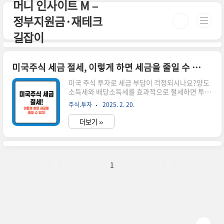
머니 인사이트 M –
본문 바로가기
정부지원금·재테크
길잡이
미국주식 세금 절세, 이렇게 하면 세금을 줄일 수 있다!
미국 주식 투자로 세금 부담이 걱정되시나요?양도
소득세와 배당소득세를 효과적으로 절세하면 투자
수익을 더 많이 가져갈 수 있습니다.이번 글에서는
주식.투자
2025. 2. 20.
미국주식 세금 절세 방법과 신고 시 유의해야 할 사
항을 정리해 드리겠습니다. 시간이 없으신 분들
더보기 ››
은 아래 버튼으로 확인하세요! 실시간 미국 증시 동
향 바로가기!👆 ▼ 자세한 정보는 아래에서 계속 이
어집니다! ▼ ✅ 미국주식 세금 절세를 위한 기본
개념미국 주식 투자로 발생하는 세금은 크게 양도
소득세와 배당소득세로 나뉩니다.각 세금의 부과
1
기준과 절세 방법을 정확히 알아야 불필요한 세금
납부를 피할 수 있습니다.📌 양도소득세 절세 방법
미국 주식을 매도하여 차익이 발생하면 세금 부과
연간 250만 원까지 비과세!250만 원 초과분에 대
해 22% 세율 적용📌 양도..