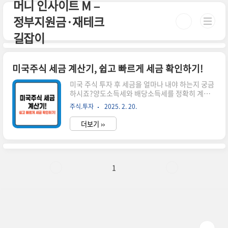
머니 인사이트 M –
본문 바로가기
정부지원금·재테크
길잡이
미국주식 세금 계산기, 쉽고 빠르게 세금 확인하기!
미국 주식 투자 후 세금을 얼마나 내야 하는지 궁금
하시죠?양도소득세와 배당소득세를 정확히 계산
하면 예상 세금을 미리 확인하고 절세 전략을 세울
주식.투자
2025. 2. 20.
수 있습니다.이번 글에서는 미국주식 세금 계산기
를 활용하는 방법과 직접 계산하는 법까지 쉽게 설
더보기 ››
명해 드리겠습니다. 시간이 없으신 분들은 아래 버
튼으로 확인하세요! 실시간 미국 증시 동향 바로가
기!👆 ▼ 자세한 정보는 아래에서 계속 이어집니다!
▼ ✅ 미국주식 세금 계산기란?미국 주식에서 발생
하는 세금은 크게 양도소득세와 배당소득세로 나뉩
1
니다.각 세금의 계산법을 정확히 알고, 세금 계산기
를 활용하면 더 편리합니다.📌 양도소득세 계산법
미국 주식을 매도하여 차익이 발생하면 세금 부과
연간 250만 원까지 비과세!250만 원 초과분에 대
해 22% 세율 적용📌 양도..