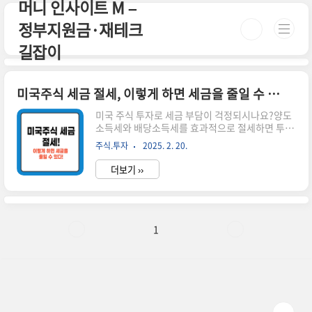
머니 인사이트 M –
본문 바로가기
정부지원금·재테크
길잡이
미국주식 세금 절세, 이렇게 하면 세금을 줄일 수 있다!
미국 주식 투자로 세금 부담이 걱정되시나요?양도
소득세와 배당소득세를 효과적으로 절세하면 투자
수익을 더 많이 가져갈 수 있습니다.이번 글에서는
주식.투자
2025. 2. 20.
미국주식 세금 절세 방법과 신고 시 유의해야 할 사
항을 정리해 드리겠습니다. 시간이 없으신 분들
더보기 ››
은 아래 버튼으로 확인하세요! 실시간 미국 증시 동
향 바로가기!👆 ▼ 자세한 정보는 아래에서 계속 이
어집니다! ▼ ✅ 미국주식 세금 절세를 위한 기본
개념미국 주식 투자로 발생하는 세금은 크게 양도
소득세와 배당소득세로 나뉩니다.각 세금의 부과
1
기준과 절세 방법을 정확히 알아야 불필요한 세금
납부를 피할 수 있습니다.📌 양도소득세 절세 방법
미국 주식을 매도하여 차익이 발생하면 세금 부과
연간 250만 원까지 비과세!250만 원 초과분에 대
해 22% 세율 적용📌 양도..