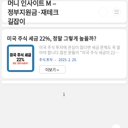
머니 인사이트 M –
본문 바로가기
정부지원금·재테크
길잡이
미국 주식 세금 22%, 정말 그렇게 높을까?
미국 주식 투자에 관심이 많다면 세금 문제도 꼭 알
아야 합니다.많은 분들이 "미국 주식 세금이 22%
나 된다는데, 너무 높은 거 아닌가?"라고 궁금해하
주식.투자
2025. 2. 20.
십니다.하지만 모든 수익에 대해 22%를 내는 것은
아닙니다!오늘은 미국 주식 세금의 정확한 계산 방
더보기 ››
법과 절세 전략까지 쉽게 설명해 드릴게요. 시간
이 없으신 분들은 아래 버튼으로 확인하세요! 실시
간 미국 증시 동향 바로가기!👆 ▼ 자세한 정보는 아
래에서 계속 이어집니다! ▼ ✅ 미국 주식 세금 종
류 정리미국 주식에서 발생하는 세금은 크게 양도
1
소득세와 배당소득세 두 가지입니다.1️⃣ 양도소득
세 (미국 주식 매매 차익) 주식을 사고팔아 차익(수
익)이 발생하면 부과되는 세금1년 동안 250만 원
까지는 비과세!250만 원 초과분에 대해서만 22%
세율 적용!총..