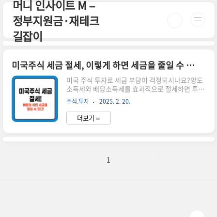
머니 인사이트 M –
본문 바로가기
정부지원금·재테크
길잡이
미국주식 세금 절세, 이렇게 하면 세금을 줄일 수 있다!
미국 주식 투자로 세금 부담이 걱정되시나요?양도
소득세와 배당소득세를 효과적으로 절세하면 투자
수익을 더 많이 가져갈 수 있습니다.이번 글에서는
주식.투자
2025. 2. 20.
미국주식 세금 절세 방법과 신고 시 유의해야 할 사
항을 정리해 드리겠습니다. 시간이 없으신 분들
더보기 ››
은 아래 버튼으로 확인하세요! 실시간 미국 증시 동
향 바로가기!👆 ▼ 자세한 정보는 아래에서 계속 이
어집니다! ▼ ✅ 미국주식 세금 절세를 위한 기본
개념미국 주식 투자로 발생하는 세금은 크게 양도
소득세와 배당소득세로 나뉩니다.각 세금의 부과
1
기준과 절세 방법을 정확히 알아야 불필요한 세금
납부를 피할 수 있습니다.📌 양도소득세 절세 방법
미국 주식을 매도하여 차익이 발생하면 세금 부과
연간 250만 원까지 비과세!250만 원 초과분에 대
해 22% 세율 적용📌 양도..