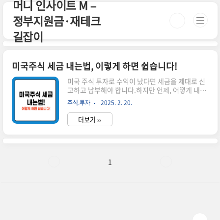
머니 인사이트 M –
본문 바로가기
정부지원금·재테크
길잡이
미국주식 세금 내는법, 이렇게 하면 쉽습니다!
미국 주식 투자로 수익이 났다면 세금을 제대로 신
고하고 납부해야 합니다.하지만 언제, 어떻게 내야
하는지 헷갈리는 분들이 많습니다.이번 글에서는
주식.투자
2025. 2. 20.
미국주식 세금 내는법을 쉽게 정리해 드리겠습니
다. 시간이 없으신 분들은 아래 버튼으로 확인하세
더보기 ››
요! 실시간 미국 증시 동향 바로가기!👆 ▼ 자세한
정보는 아래에서 계속 이어집니다! ▼ ✅ 미국주식
세금 종류 및 납부 기준미국 주식에서 발생하는 소
득에는 크게 양도소득세와 배당소득세가 있습니
다.각 세금의 신고 및 납부 방법이 다르니, 정확히
1
알아두세요!1️⃣ 양도소득세 납부 방법 미국 주식을
매매하여 차익이 발생하면 신고 필요연간 250만
원까지는 비과세!250만 원 초과분에 대해 22% 세
율 적용📅 양도소득세 신고 및 납부 기간**1월 1일
~12월 31일** ..