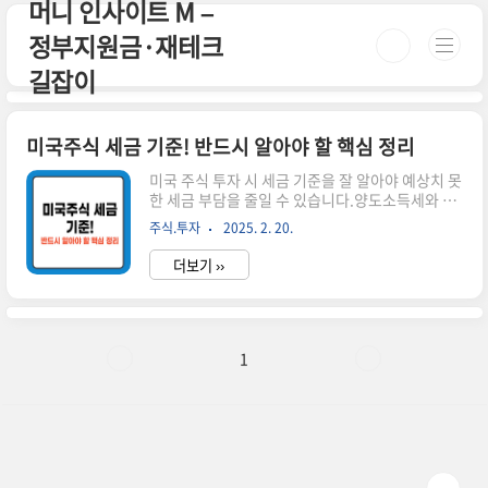
머니 인사이트 M –
본문 바로가기
정부지원금·재테크
길잡이
미국주식 세금 기준! 반드시 알아야 할 핵심 정리
미국 주식 투자 시 세금 기준을 잘 알아야 예상치 못
한 세금 부담을 줄일 수 있습니다.양도소득세와 배
당소득세의 기준과 적용 방식을 제대로 이해하면
주식.투자
2025. 2. 20.
절세 전략도 세울 수 있습니다.오늘은 미국주식 세
금 기준과 계산법을 자세히 정리해 드리겠습니다.
더보기 ››
시간이 없으신 분들은 아래 버튼으로 확인하세요!
실시간 미국 증시 동향 바로가기!👆 ▼ 자세한 정보
는 아래에서 계속 이어집니다! ▼ ✅ 미국주식 세금
기준 한눈에 보기미국 주식에서 발생하는 소득은
크게 양도소득세와 배당소득세로 나뉩니다.각 세
1
금의 부과 기준을 정확히 알아보겠습니다.1️⃣ 양도
소득세 기준 미국 주식을 매도하여 차익이 발생하
면 부과연간 250만 원까지 비과세!250만 원 초과
분에 대해 22% 세율 적용📅 양도소득세 신고 기간
**1월 1일~12월 3..