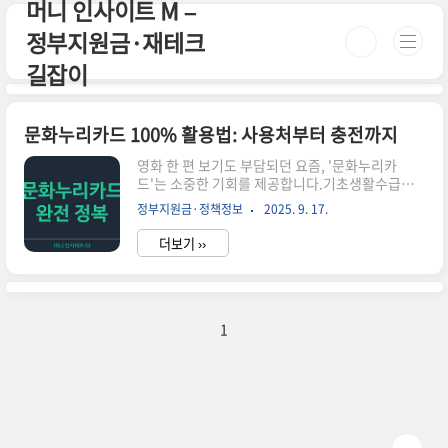
머니 인사이트 M –
본문 바로가기
정부지원금·재테크
길잡이
문화누리카드 100% 활용법: 사용처부터 충전까지
영화 한 편 보기도 부담되던 요즘, '문화누리카
드'는 소중한 기회를 제공합니다.기초생활수급자,
차상위계층에게 **연간 11만 원 지원**되는 이 카
정부지원금·정책정보
2025. 9. 17.
드, 제대로 알고 쓰면 문화·여행·체육까지 즐길 수
있어요.오늘은사용처부터 충전, 온라인 사용법, 잔
더보기 ››
액조회까지한 번에 정리해드립니다.1. 문화누리카
드란?문화누리카드는 저소득층의 문화생활 향유
기회 확대를 위해 정부가 연간 일정 금액을 지급하
는 카드입니다.2025년 기준1인당 11만 원 충전되
며, 영화관, 도서구입, 공연관람, 교통비, 숙박 등 다
1
양하게 활용 가능합니다.✅ 신청 대상:기초생활수
급자, 차상위계층 (6세 이상)✅ 발급처:읍면동 주민
센터 또는 문화누리카드 공식 홈페이지2. 사용 가
능한 주요 분야🎬 영화 & 공연CGV, 롯데시네마, 메
가박스 전 지점 ..