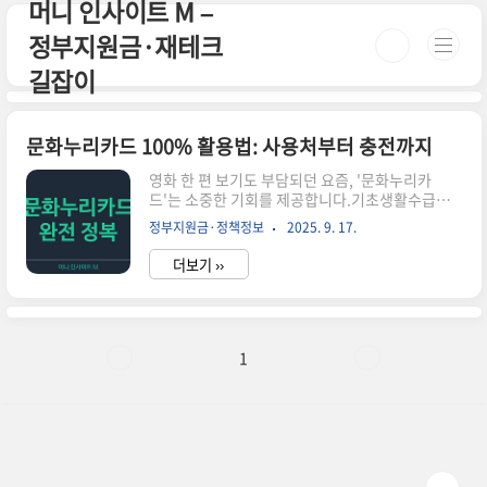
머니 인사이트 M –
본문 바로가기
정부지원금·재테크
길잡이
문화누리카드 100% 활용법: 사용처부터 충전까지
영화 한 편 보기도 부담되던 요즘, '문화누리카
드'는 소중한 기회를 제공합니다.기초생활수급자,
차상위계층에게 **연간 11만 원 지원**되는 이 카
정부지원금·정책정보
2025. 9. 17.
드, 제대로 알고 쓰면 문화·여행·체육까지 즐길 수
있어요.오늘은사용처부터 충전, 온라인 사용법, 잔
더보기 ››
액조회까지한 번에 정리해드립니다.1. 문화누리카
드란?문화누리카드는 저소득층의 문화생활 향유
기회 확대를 위해 정부가 연간 일정 금액을 지급하
는 카드입니다.2025년 기준1인당 11만 원 충전되
며, 영화관, 도서구입, 공연관람, 교통비, 숙박 등 다
1
양하게 활용 가능합니다.✅ 신청 대상:기초생활수
급자, 차상위계층 (6세 이상)✅ 발급처:읍면동 주민
센터 또는 문화누리카드 공식 홈페이지2. 사용 가
능한 주요 분야🎬 영화 & 공연CGV, 롯데시네마, 메
가박스 전 지점 ..