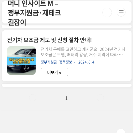
머니 인사이트 M –
본문 바로가기
정부지원금·재테크
길잡이
전기차 보조금 제도 및 신청 절차 안내!
전기차 구매를 고민하고 계시군요! 2024년 전기차
보조금은 모델, 배터리 용량, 거주 지역에 따라 다
르게 지급되니 주의하세요. 전기차 보조금 제도 및
정부지원금·정책정보
2024. 6. 4.
신청 절차에 대해 자세히 알아보겠습니다! 1. 전기
차 보조금 지원대상 차량 승용 전기차기본형: 차량
더보기 ››
가격 기준 100% 지원 (최대 690만 원)고급형: 차
량 가격 5,700만 원 이하 50% 지원 (최대 345만
원), 5,700만 원 초과 제외 상용 전기차차량 가격
기준 50% 지원 (최대 1,500만 원)택시, 버스, 물류
차 등이 포함특수 전기차차량 가격 기준 50% 지원
1
(최대 1,500만 원)소방차, 구급차, 청소차 등이 포
함 2. 전기차 보조금 혜택국고 보조금: 차량 모델,
배터리 용량에 따라 최대 690만 원 지급지자체 보
조금: 최대 4..