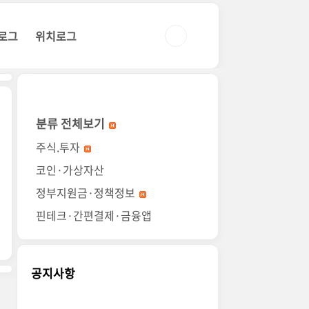
로그
위치로그
분류 전체보기
주식.투자
코인·가상자산
정부지원금·정책정보
핀테크·간편결제·금융앱
공지사항