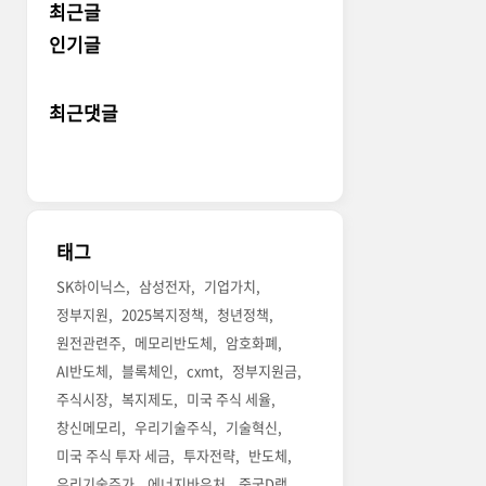
최근글
인기글
최근댓글
태그
SK하이닉스
삼성전자
기업가치
정부지원
2025복지정책
청년정책
원전관련주
메모리반도체
암호화폐
AI반도체
블록체인
cxmt
정부지원금
주식시장
복지제도
미국 주식 세율
창신메모리
우리기술주식
기술혁신
미국 주식 투자 세금
투자전략
반도체
우리기술주가
에너지바우처
중국D램