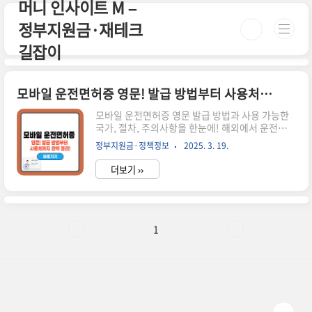
머니 인사이트 M –
본문 바로가기
정부지원금·재테크
길잡이
모바일 운전면허증 영문! 발급 방법부터 사용처까지 완벽 정리!
모바일 운전면허증 영문 발급 방법과 사용 가능한
국가, 절차, 주의사항을 한눈에! 해외에서 운전할
계획이라면 필수 확인하세요. 시간이 없으신 분들
정부지원금·정책정보
2025. 3. 19.
은 아래 버튼으로 확인하세요! 모바일 운전면허증
발급하기!🚗 ▼ 자세한 정보는 아래에서 계속 이어
더보기 ››
집니다! ▼ ✅ 모바일 운전면허증 영문이란?모바일
운전면허증 영문은 국내 운전면허증 정보를 영문으
로 변환하여 해외에서 사용할 수 있도록 제공되는
디지털 신분증입니다.✅ 해외에서 운전할 때 국제
운전면허증 없이도 운전 가능✅ 여권과 함께 신분
1
증 대체 가능✅ 스마트폰으로 언제 어디서든 간편
하게 확인 가능📢 모든 국가에서 인정되는 것은 아
니므로, 출국 전 사용 가능 국가를 반드시 확인하세
요.📌 모바일 운전면허증 영문 발급 방법 방법설명
온라인 신청정부24 또는 도로교통..