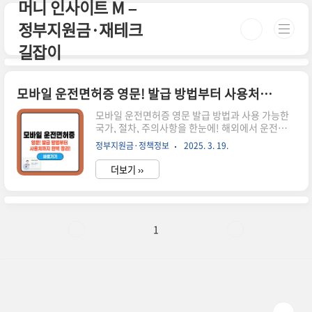
머니 인사이트 M –
본문 바로가기
정부지원금·재테크
길잡이
모바일 운전면허증 영문! 발급 방법부터 사용처까지 완벽 정리!
모바일 운전면허증 영문 발급 방법과 사용 가능한
국가, 절차, 주의사항을 한눈에! 해외에서 운전할
계획이라면 필수 확인하세요. 시간이 없으신 분들
정부지원금·정책정보
2025. 3. 19.
은 아래 버튼으로 확인하세요! 모바일 운전면허증
발급하기!🚗 ▼ 자세한 정보는 아래에서 계속 이어
더보기 ››
집니다! ▼ ✅ 모바일 운전면허증 영문이란?모바일
운전면허증 영문은 국내 운전면허증 정보를 영문으
로 변환하여 해외에서 사용할 수 있도록 제공되는
디지털 신분증입니다.✅ 해외에서 운전할 때 국제
운전면허증 없이도 운전 가능✅ 여권과 함께 신분
1
증 대체 가능✅ 스마트폰으로 언제 어디서든 간편
하게 확인 가능📢 모든 국가에서 인정되는 것은 아
니므로, 출국 전 사용 가능 국가를 반드시 확인하세
요.📌 모바일 운전면허증 영문 발급 방법 방법설명
온라인 신청정부24 또는 도로교통..