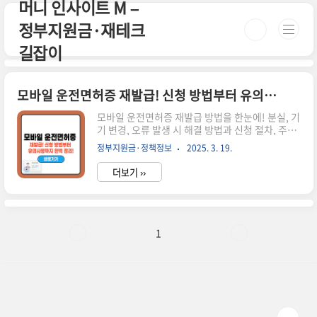
머니 인사이트 M –
본문 바로가기
정부지원금·재테크
길잡이
모바일 운전면허증 재발급! 신청 방법부터 유의사항까지 완벽 정리!
모바일 운전면허증 재발급 방법을 한눈에! 분실, 기
기 변경, 오류 발생 시 해결 방법과 신청 절차, 주의
사항까지 자세히 안내합니다. 시간이 없으신 분들
정부지원금·정책정보
2025. 3. 19.
은 아래 버튼으로 확인하세요! 모바일 운전면허증
발급하기!🚗 ▼ 자세한 정보는 아래에서 계속 이어
더보기 ››
집니다! ▼ ✅ 모바일 운전면허증 재발급이 필요한
경우모바일 운전면허증은 특정 상황에서 재발급이
필요할 수 있습니다.✅ 스마트폰을 분실했을 때✅
새로운 스마트폰으로 변경했을 때✅ 운전면허증 정
보를 수정해야 할 때 (주소 변경, 신규 사진 등록
1
등)✅ 앱 오류나 데이터 손상으로 정상적으로 이용
할 수 없을 때📢 실물 운전면허증이 유효하지 않으
면 모바일 운전면허증 재발급이 불가능할 수 있습
니다.📌 모바일 운전면허증 재발급 방법 방법설명
온라인 재발급PASS 앱 ..