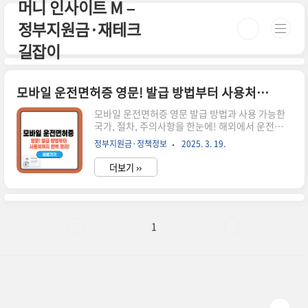
머니 인사이트 M –
본문 바로가기
정부지원금·재테크
길잡이
모바일 운전면허증 영문! 발급 방법부터 사용처까지 완벽 정리!
모바일 운전면허증 영문 발급 방법과 사용 가능한
국가, 절차, 주의사항을 한눈에! 해외에서 운전할
계획이라면 필수 확인하세요. 시간이 없으신 분들
정부지원금·정책정보
2025. 3. 19.
은 아래 버튼으로 확인하세요! 모바일 운전면허증
발급하기!🚗 ▼ 자세한 정보는 아래에서 계속 이어
더보기 ››
집니다! ▼ ✅ 모바일 운전면허증 영문이란?모바일
운전면허증 영문은 국내 운전면허증 정보를 영문으
로 변환하여 해외에서 사용할 수 있도록 제공되는
디지털 신분증입니다.✅ 해외에서 운전할 때 국제
운전면허증 없이도 운전 가능✅ 여권과 함께 신분
1
증 대체 가능✅ 스마트폰으로 언제 어디서든 간편
하게 확인 가능📢 모든 국가에서 인정되는 것은 아
니므로, 출국 전 사용 가능 국가를 반드시 확인하세
요.📌 모바일 운전면허증 영문 발급 방법 방법설명
온라인 신청정부24 또는 도로교통..