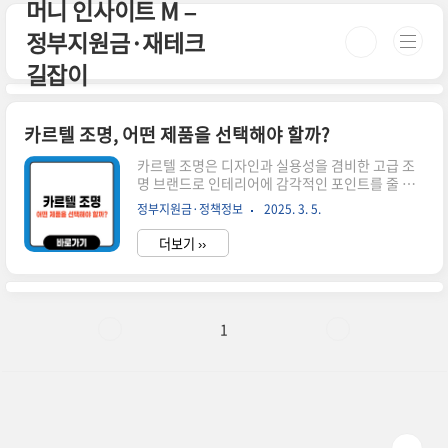
머니 인사이트 M –
본문 바로가기
정부지원금·재테크
길잡이
카르텔 조명, 어떤 제품을 선택해야 할까?
카르텔 조명은 디자인과 실용성을 겸비한 고급 조
명 브랜드로 인테리어에 감각적인 포인트를 줄 수
있습니다. 다양한 스타일과 기능을 갖춘 카르텔 조
정부지원금·정책정보
2025. 3. 5.
명을 자세히 알아보세요! 시간이 없으신 분들은 아
래 버튼으로 확인하세요! 카르텔 공식 홈페이지 바
더보기 ››
로가기!👆 ▼ 자세한 정보는 아래에서 계속 이어집
니다! ▼ ✅ 카르텔 조명이란?카르텔(Kartell) 조명
은 이탈리아의 대표적인 디자인 조명 브랜드입니
다.단순한 조명이 아니라, 예술적인 감각과 실용성
을 동시에 만족시키는 제품으로 유명하죠.✔ 세련
1
된 디자인 – 감각적인 공간 연출 가능✔ 고품질 소
재 – 내구성이 뛰어나 오래 사용 가능✔ 다양한 스
타일 – 클래식부터 모던까지 선택 가능💡 카르텔
조명은 이런 분들에게 추천!인테리어에 독창적인
포인트를 주고 싶은 분고급스..