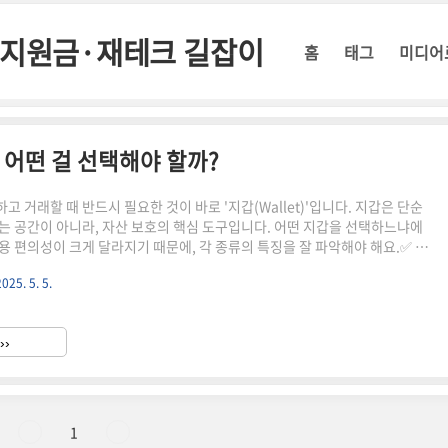
정부지원금·재테크 길잡이
홈
태그
미디어
 어떤 걸 선택해야 할까?
 거래할 때 반드시 필요한 것이 바로 '지갑(Wallet)'입니다. 지갑은 단순
는 공간이 아니라, 자산 보호의 핵심 도구입니다. 어떤 지갑을 선택하느냐에
용 편의성이 크게 달라지기 때문에, 각 종류의 특징을 잘 파악해야 해요.✅ 암
분류암호화폐 지갑은 크게 핫 월렛과 콜드 월렛으로 나뉘어요.핫 월렛 (Hot
2025. 5. 5.
인터넷에 연결된 상태로 실시간 거래에 편리하지만 해킹 위험이 있음콜드 월렛
et): 오프라인에서 보관하며 보안이 뛰어나지만 사용은 다소 불편함🔍 지갑 종류별
보안 수준사용 난이도모바일 지갑앱 설치만으로 간편 사용 (ex. Trust
››
움브라우저 지갑웹 브라우저 확장 프로..
1