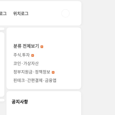
로그
위치로그
분류 전체보기
주식.투자
코인·가상자산
정부지원금·정책정보
핀테크·간편결제·금융앱
공지사항