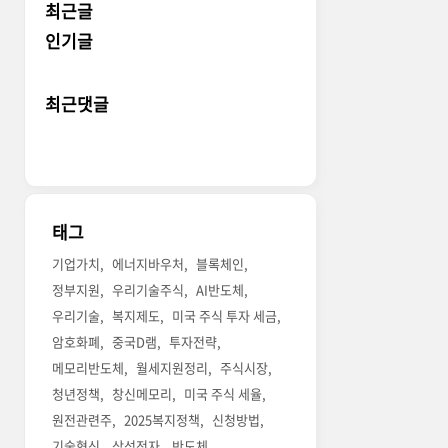
최근글
인기글
최근댓글
태그
기업가치
에너지바우처
블록체인
정부지원
우리기술주식
AI반도체
우리기술
복지제도
미국 주식 투자 세금
암호화폐
중국D램
투자전략
메모리반도체
월세지원정리
주식시장
청년정책
창신메모리
미국 주식 세율
원전관련주
2025복지정책
신청방법
기술혁신
삼성전자
반도체