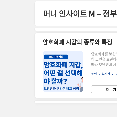
본문 바로가기
머니 인사이트 M – 
암호화폐 지갑의 종류와 특징 –
암호화폐를 보관하고
히 코인을 보관하
따라 보안성과 사
호화폐 지갑의 대
코인·가상자산
Wallet): 
(Cold Wall
특징 비교종류설명
더보기 
Wallet)보통쉬