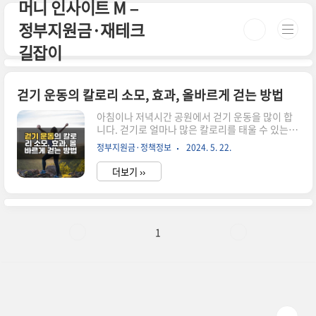
머니 인사이트 M –
본문 바로가기
정부지원금·재테크
길잡이
걷기 운동의 칼로리 소모, 효과, 올바르게 걷는 방법
아침이나 저녁시간 공원에서 걷기 운동을 많이 합
니다. 걷기로 얼마나 많은 칼로리를 태울 수 있는지
알아보겠습니다! 체중 감량, 건강 및 피트니스를 위
정부지원금·정책정보
2024. 5. 22.
한 걷기의 이점을 살펴보고 각 단계에서 칼로리 소
모를 최대화하는 팁을 알아보겠습니다. 걷기 운동
더보기 ››
이란? 걷기 운동이란? 건강과 체력증진을 목적으
로 걷은 운동을 말합니다. 평상시에 걷기와는 다르
게 걷기 운동은 걷는 속도와 보폭 그리고 걷는 시간
이 차이가 있습니다. 이 걷기 운동은 모든 연령층에
게 가장 적합하고 접근하기 쉬운 유산소 운동 중의
1
하나입니다. 걷기 운동의 효과 심혈관 건강 개선:
규칙적인 걷기는 심장을 강화하고 혈액 순환을 개
선하며, 혈압과 콜레스테롤 수치를 관리하는 데 도
움이 됩니다.체중 관리: 칼로리 소모를 통해 체중을
관리하고 유지할..