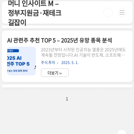
머니 인사이트 M –
본문 바로가기
정부지원금·재테크
길잡이
AI 관련주 추천 TOP 5 – 2025년 유망 종목 분석
2023년부터 시작된 인공지능 열풍은 2025년에도
계속될 전망입니다.AI 기술이 반도체, 소프트웨어,
클라우드, 로봇 산업까지 확장되면서관련 기업들
주식.투자
2025. 5. 1.
의 실적과 주가도 주목받고 있어요.오늘은 2025년
기준으로 유망한 AI 관련주 TOP 5를 산업별로 나
더보기 ››
누어 소개해드릴게요.✅ 2025년 주목할 AI 관련주
TOP 5엔비디아(NVIDIA) – AI 반도체의 대표주자
마이크로소프트(Microsoft) – OpenAI와의 협력,
애저 기반 AI 확장알파벳(Google) – Bard와 자체
AI 플랫폼 강화AMD – AI GPU 시장에서 엔비디아
1
의 대항마팔란티어(Palantir) – 데이터 분석 기반
AI 소프트웨어 기업📌 참고로 알아두면 좋은 정보
AI는 단일 기업보다는 **ETF 또는 포트폴리오**
투자로 리스..