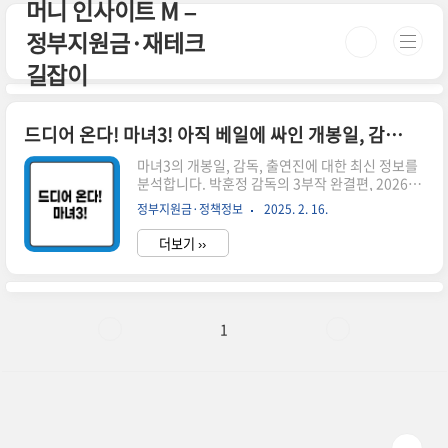
머니 인사이트 M –
본문 바로가기
정부지원금·재테크
길잡이
드디어 온다! 마녀3! 아직 베일에 싸인 개봉일, 감독, 출연진 완벽 분석!
마녀3의 개봉일, 감독, 출연진에 대한 최신 정보를
분석합니다. 박훈정 감독의 3부작 완결편, 2026년
상반기 개봉 예상, 김다미와 신시아의 재등장 가능
정부지원금·정책정보
2025. 2. 16.
성 등 팬들이 궁금해하는 모든 것을 담았습니다. 마
녀 시리즈의 팬들이여, 기다리고 기다리던 마녀3에
더보기 ››
대한 소식이 드디어 들려오고 있습니다! 비록 아직
공식적인 발표는 없지만, 여러 정보를 종합해 마녀
3의 개봉일, 감독, 출연진에 대해 자세히 알아보겠
습니다.마녀3 개봉일은 언제? 많은 팬들이 가장 궁
금해하는 것은 바로 마녀3의 개봉일입니다. 현재까
1
지 공식적인 개봉일은 발표되지 않았지만, 여러 정
황으로 미루어 볼 때 2026년 상반기 개봉이 유력해
보입니다. 왜 그럴까요?마녀1은 2018년, 마녀2는
2022년에 개봉했습니다. 이 패턴을 따르면 마녀3
는 ..