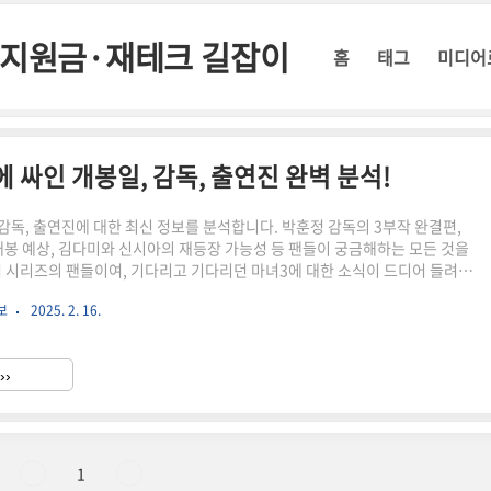
정부지원금·재테크 길잡이
홈
태그
미디어
에 싸인 개봉일, 감독, 출연진 완벽 분석!
 감독, 출연진에 대한 최신 정보를 분석합니다. 박훈정 감독의 3부작 완결편,
 개봉 예상, 김다미와 신시아의 재등장 가능성 등 팬들이 궁금해하는 모든 것을
 시리즈의 팬들이여, 기다리고 기다리던 마녀3에 대한 소식이 드디어 들려오
 아직 공식적인 발표는 없지만, 여러 정보를 종합해 마녀3의 개봉일, 감독, 출
보
2025. 2. 16.
히 알아보겠습니다.마녀3 개봉일은 언제? 많은 팬들이 가장 궁금해하는 것은
봉일입니다. 현재까지 공식적인 개봉일은 발표되지 않았지만, 여러 정황으로
26년 상반기 개봉이 유력해 보입니다. 왜 그럴까요?마녀1은 2018년, 마녀2는
››
습니다. 이 패턴을 따르면 마녀3는 ..
1