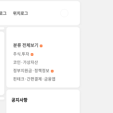
로그
위치로그
분류 전체보기
주식.투자
코인·가상자산
정부지원금·정책정보
핀테크·간편결제·금융앱
공지사항