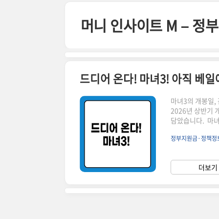
본문 바로가기
머니 인사이트 M – 
드디어 온다! 마녀3! 아직 베일
마녀3의 개봉일,
2026년 상반기
담았습니다. 마녀
고 있습니다! 비록
정부지원금·정책정
연진에 대해 자세
바로 마녀3의 개
미루어 볼 때 20
더보기 
2022년에 개봉했