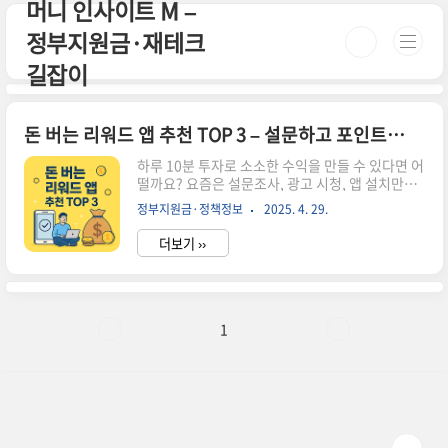
머니 인사이트 M –
본문 바로가기
정부지원금·재테크
길잡이
돈 버는 리워드 앱 추천 TOP 3 – 설문하고 포인트 받기
하루 10분 투자로 소소한 수익을 만들 수 있다면 어
떨까요? 요즘은 설문조사, 광고 시청, 앱 설치만으
로도 포인트를 쌓고 현금처럼 사용할 수 있는 리워
정부지원금·정책정보
2025. 4. 29.
드 앱들이 인기입니다. 특히 학생, 주부, 직장인까
지 누구나 부담 없이 시작할 수 있어 꾸준한 수익 창
더보기 ››
출의 기회가 됩니다. 이번 포스팅에서는 2025년 기
준 가장 많이 사용되고 평판 좋은 리워드 앱 TOP 3
를 자세히 소개합니다. ✅ 돈 버는 리워드 앱 TOP 3
상세 분석1. 오베이(OBEY)설문조사 기반의 대표
리워드 앱입니다. 회원가입 후 간단한 인적 사항을
1
입력하면 매일 다양한 설문이 제공되며, 설문 응답
시 평균 100~300포인트가 적립됩니다. 하루 3개
설문에 참여하면 월 9,000포인트 이상 적립이 가능
합니다.가입 시 1,000포인트 즉시 지..