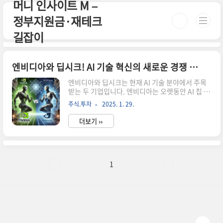
머니 인사이트 M –
본문 바로가기
정부지원금·재테크
길잡이
엔비디아와 딥시크! AI 기술 혁신의 새로운 경쟁 구도
엔비디아와 딥시크는 현재 AI 기술 분야에서 주목
받는 두 기업입니다. 엔비디아는 오랫동안 AI 칩 시
장을 주도해왔고, 딥시크는 최근 저렴한 비용으로
주식.투자
2025. 1. 29.
강력한 성능의 AI 모델을 개발하며 주목을 받고 있
습니다.딥시크 공식 홈페이지 바로가기!👆딥시크
더보기 ››
AI 모델의 특징오픈소스로 공개되어 누구나 사용하
고 수정할 수 있음다양한 작업 수행 가능 (코딩, 번
역, 에세이 작성, 수학 문제 해결 등)비용 효율적인
훈련 방식 사용MoE(Mixture of Experts) 아키텍
처 활용엔비디아의 반응최근 딥시크의 R1 모델 발
1
표로 인해 엔비디아의 주가가 17% 급락했지만, 엔
비디아는 이에 대해 오히려 긍정적인 반응을 보였
습니다."딥시크의 R1 모델은 테스트 타임 스케일
링(Test Time Scaling)의 완벽한 예시이며,..