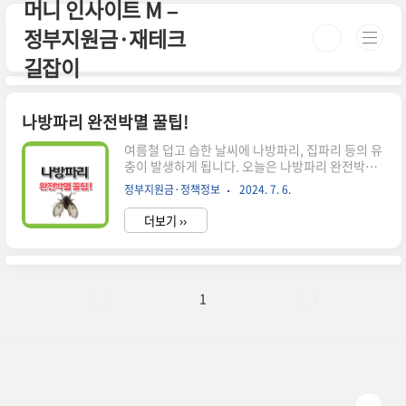
머니 인사이트 M –
본문 바로가기
정부지원금·재테크
길잡이
나방파리 완전박멸 꿀팁!
여름철 덥고 습한 날씨에 나방파리, 집파리 등의 유
충이 발생하게 됩니다. 오늘은 나방파리 완전박
멸 꿀팁과 예방하는 법에 대해 알아볼게요! 여름
정부지원금·정책정보
2024. 7. 6.
철 배수구벌레 "나방파리" 퇴치 및 예방법 ✅ 나
방파리 : 알 -> 1 유충 -> 번데기 -> 2 성충 나방파리
더보기 ››
는 생긴 것이 징그러운 벌레지만 모기처럼 피를 빨
아먹거나 파리처럼 직접적으로 병균을 옮기지 않습
니다. 미관상 좋지 않다는 점 외에는 사람에게 직접
적인 피해가 없답니다. ✅ 퇴치및 예방방법! 1. 욕
실 및 하수구 살균제로 청소하기 2. 끓는 물을 배수
1
구로 흘려보내기 3. 물이 고이지 않게 하기 4. 욕
실 환기를 자주 하기 여름철 우리 집 불청객 "나방
파리" 여름철 기온 상승 및 습한 날씨로 인해 화장
실의 배수구 주변, 보일러실 등 나방..